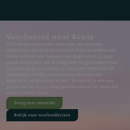
Voorbereid naar Kenia
Of je nu droomt van een safari door de savannes,
ontspannen aan de tropische kust of het ontdekken van
lokale culturen, een soepele start begint thuis. In deze
sectie vind je alles wat je nodig hebt om goed voorbereid
op pad te gaan: van visum- en vaccinatie-informatie tot
inpaklijsten, reistips en praktische adviezen over
geldzaken, veiligheid en vervoer. Zo vertrek je met een
gerust hart en kun je volop genieten van al het moois dat
Kenia te bieden heeft.
Terug naar overzicht
Bekijk onze voorbeeldreizen