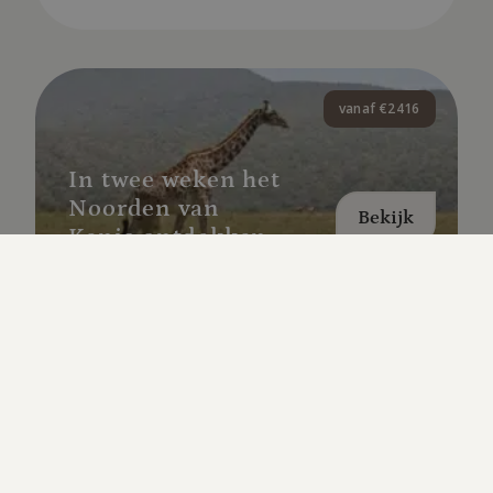
vanaf €2416
In twee weken het
Noorden van
Bekijk
Kenia ontdekken
Ontdek het noorden van Kenia, een rauwe en
adembenemende regio vol indrukwekkende
landschappen en rijke biodiversiteit. Ervaar de
big five
nairobi
samburu