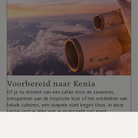
Voorbereid naar Kenia
Of je nu droomt van een safari door de savannes,
ontspannen aan de tropische kust of het ontdekken van
lokale culturen, een soepele start begint thuis. In deze
sectie vind je alles wat je nodig hebt om goed
voorbereid op pad te gaan: van visum- en vaccinatie-
informatie …