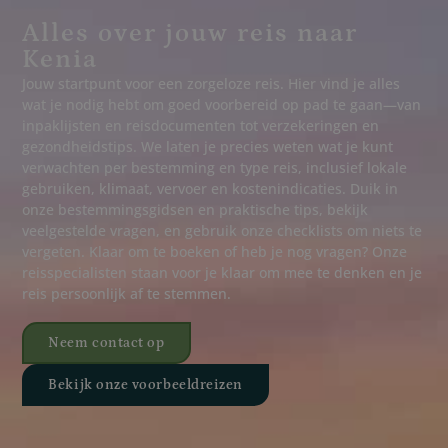
Alles over jouw reis naar
Kenia
Jouw startpunt voor een zorgeloze reis. Hier vind je alles
wat je nodig hebt om goed voorbereid op pad te gaan—van
inpaklijsten en reisdocumenten tot verzekeringen en
gezondheidstips. We laten je precies weten wat je kunt
verwachten per bestemming en type reis, inclusief lokale
gebruiken, klimaat, vervoer en kostenindicaties. Duik in
onze bestemmingsgidsen en praktische tips, bekijk
veelgestelde vragen, en gebruik onze checklists om niets te
vergeten. Klaar om te boeken of heb je nog vragen? Onze
reisspecialisten staan voor je klaar om mee te denken en je
reis persoonlijk af te stemmen.
Neem contact op
Bekijk onze voorbeeldreizen