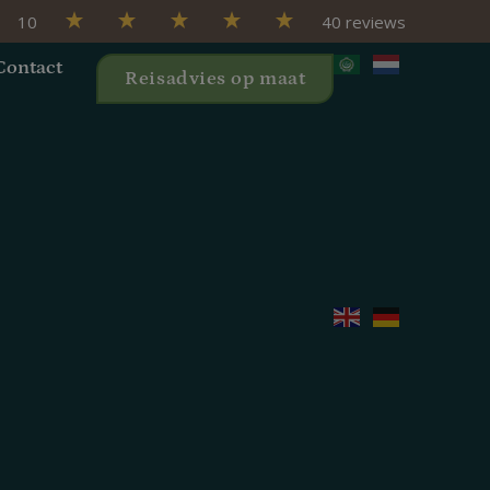
10
40 reviews
Contact
Reisadvies op maat