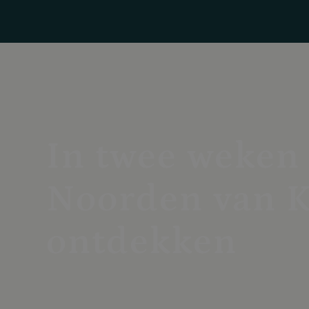
In twee weken
Noorden van K
ontdekken