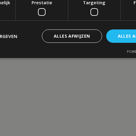
elijk
Prestatie
Targeting
F
ERGEVEN
ALLES AFWIJZEN
ALLES 
POWE