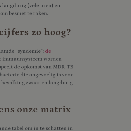
s langdurig (vele uren) en
 om besmet te raken.
cijfers zo hoog?
naamde “syndemie”:
de
kt immuunsysteem worden
t speelt de opkomst van MDR-TB
bacterie die ongevoelig is voor
e bevolking zwaar en langdurig
gens onze matrix
ande tabel om in te schatten in