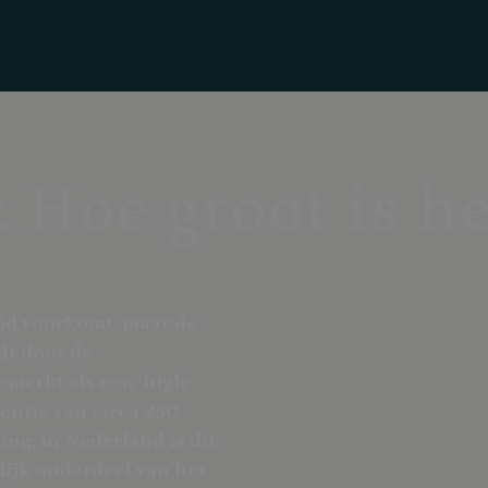
 Hoe groot is he
ijd voorkomt, maar de
dt door de
merkt als een ‘high-
entie van circa 250
ing, in Nederland is dit
lijk onderdeel van het