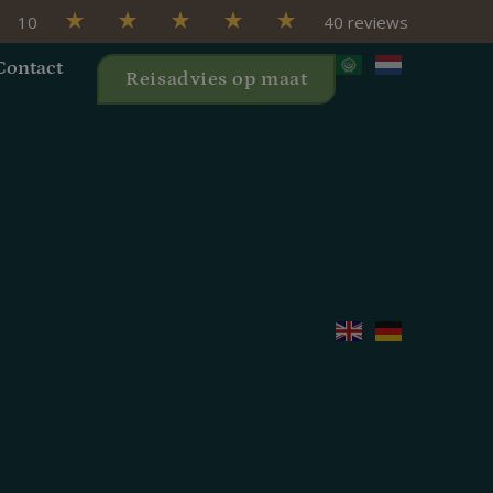
10
40 reviews
Contact
Reisadvies op maat