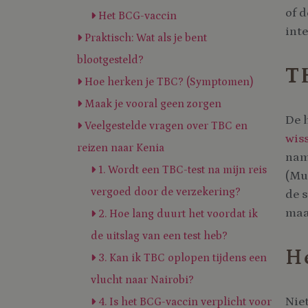
of 
Het BCG-vaccin
int
Praktisch: Wat als je bent
blootgesteld?
TB
Hoe herken je TBC? (Symptomen)
Maak je vooral geen zorgen
De 
Veelgestelde vragen over TBC en
wis
reizen naar Kenia
nam
1. Wordt een TBC-test na mijn reis
(Mul
vergoed door de verzekering?
de 
maa
2. Hoe lang duurt het voordat ik
de uitslag van een test heb?
He
3. Kan ik TBC oplopen tijdens een
vlucht naar Nairobi?
Niet
4. Is het BCG-vaccin verplicht voor