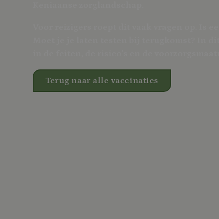
Keniaanse zorglandschap.
Voor reizigers roept dit vaak vragen op. Is e
Moet je je laten testen bij terugkomst? In di
in de feiten, de risico’s en de voorzorgsmaa
Terug naar alle vaccinaties