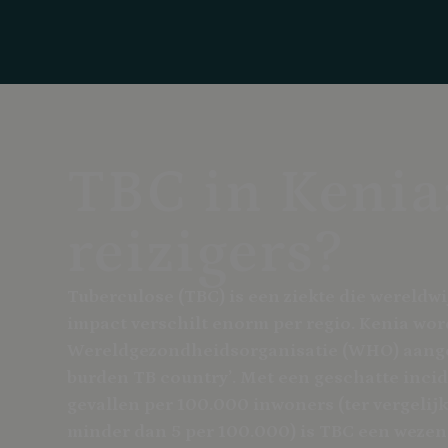
TBC in Kenia:
reizigers?
Tuberculose (TBC) is een ziekte die wereldw
impact verschilt enorm per regio. Kenia wor
Wereldgezondheidsorganisatie (WHO) aange
burden TB country’. Met een geschatte incid
gevallen per 100.000 inwoners (ter vergelijk
minder dan 5 per 100.000) is TBC een wezen