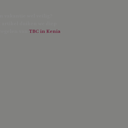
en vakantie wel veilig?
t artikel duiken we diep
tregelen van
TBC in Kenia
.