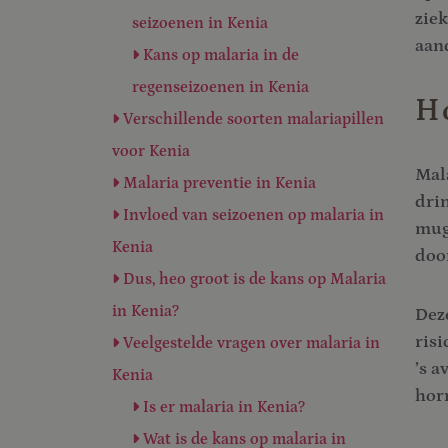
ziek
seizoenen in Kenia
aan
Kans op malaria in de
regenseizoenen in Kenia
Ho
Verschillende soorten malariapillen
voor Kenia
Mal
Malaria preventie in Kenia
drin
Invloed van seizoenen op malaria in
mug 
Kenia
doo
Dus, heo groot is de kans op Malaria
in Kenia?
Deze
risi
Veelgestelde vragen over malaria in
’s a
Kenia
hor
Is er malaria in Kenia?
Wat is de kans op malaria in