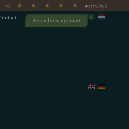
10
40 reviews
Contact
Reisadvies op maat