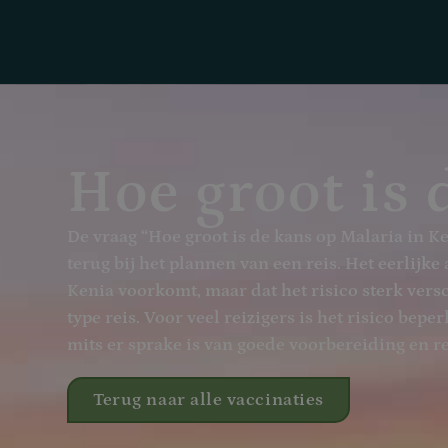
Hoe groot is 
De vraag “Hoe groot is de kans op Malaria in Ke
terug bij het plannen van een reis. Het eerlijke
Kenia voorkomt, maar dat het risico sterk versc
type reis. Voor veel reizigers is het risico bepe
mits er sprake is van goede voorbereiding en r
Terug naar alle vaccinaties