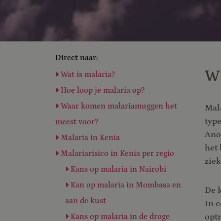
Direct naar:
Wa
Wat is malaria?
Hoe loop je malaria op?
Waar komen malariamuggen het
Mala
typ
meest voor?
Anop
Malaria in Kenia
het 
Malariarisico in Kenia per regio
ziek
Kans op malaria in Nairobi
Kan op malaria in Mombasa en
De 
aan de kust
In 
opt
Kans op malaria in de droge