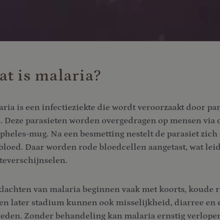
t is malaria?
ria is een infectieziekte die wordt veroorzaakt door pa
e. Deze parasieten worden overgedragen op mensen via 
heles-mug. Na een besmetting nestelt de parasiet zich e
bloed. Daar worden rode bloedcellen aangetast, wat lei
teverschijnselen.
klachten van malaria beginnen vaak met koorts, koude ri
een later stadium kunnen ook misselijkheid, diarree e
reden. Zonder behandeling kan malaria ernstig verlopen,