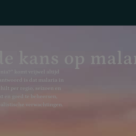
de kans op mala
nia?” komt vrijwel altijd
 antwoord is dat malaria in
hilt per regio, seizoen en
rkt en goed te beheersen,
ealistische verwachtingen.