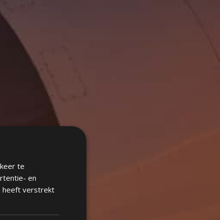
keer te
rtentie- en
 heeft verstrekt